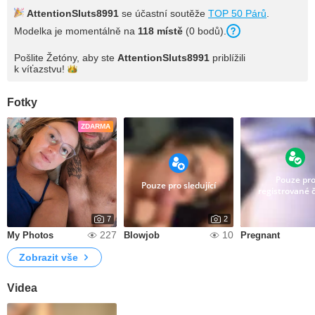
AttentionSluts8991
se účastní soutěže
TOP 50 Párů
.
Modelka je momentálně na
118 místě
(0 bodů).
Pošlite Žetóny, aby ste
AttentionSluts8991
priblížili
k
víťazstvu!
Fotky
ZDARMA
Pouze pr
Pouze pro sledující
registrované 
7
2
227
10
My Photos
Blowjob
Pregnant
Zobrazit vše
Videa