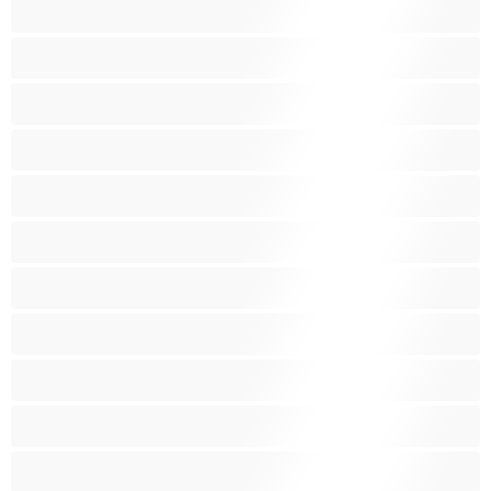
Chlupatá kundička
Fetiš
Hnědé vlasy
Hospodyňky
Hračky
Indky
Kuřačky
Křehké
Latinskoamerické
Lesbičky
Malá prsa