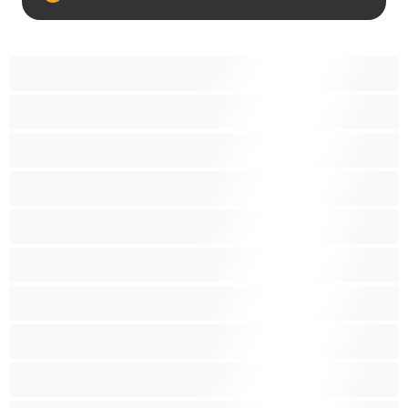
Anál
Arabky
Asijská
Babičky
Baculky
BBW
Blond vlasy
Bondáž
Bílé holky