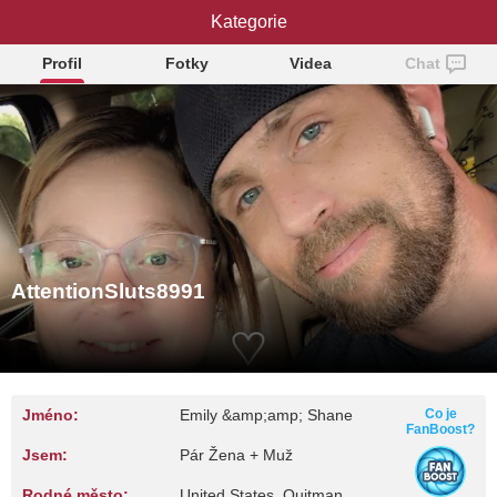
AttentionSluts8991
Kategorie
Profil
Fotky
Videa
Chat
AttentionSluts8991
Jméno:
Emily &amp;amp; Shane
Co je
FanBoost?
Jsem:
Pár Žena + Muž
Rodné město:
United States, Quitman