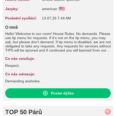
Jazyky:
american
Poslední vysílání:
13.07.26 7:44 AM
O mně
Hello! Welcome to our room! House Rules: No demands. Please
use tip menu for requests. If it's not on the tip menu, you may
ask, but please don't demand. If tip menu is disabled, we are not
obligated to take any requests. Any requests for services without
TIPS will be ignored and if continued you will banned from our
room. We respond well to positivity, respect, and patience. Your
kinks are your kinks, ours are ours. Please do not impose your
Co nás vzrušuje:
kinks onto us, including but not limited to talk of cucking,
Respect.
shaming, race play, or degrading. Be respectful. If you don't like
something, move on.
Co nás odrazuje:
Demanding assholes.
Poslat dýško
TOP 50 Párů