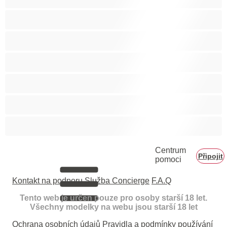
Velké zadky
Vysokoškolačky
Zralé ženy
Zrzka
Čokoládové holky
Školačky 18+
Centrum
Připojit
pomoci
Kontakt na podporu
Služba Concierge
F.A.Q
Tento web je určen pouze pro osoby starší 18 let.
Všechny modelky na webu jsou starší 18 let
Ochrana osobních údajů
Pravidla a podmínky používání