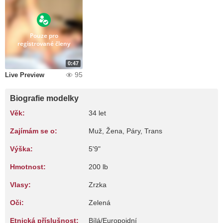
Pouze pro
registrované členy
0:47
95
Live Preview
Biografie modelky
Věk:
34 let
Zajímám se o:
Muž, Žena, Páry, Trans
Výška:
5'9"
Hmotnost:
200 lb
Vlasy:
Zrzka
Oči:
Zelená
Etnická příslušnost:
Bílá/Europoidní