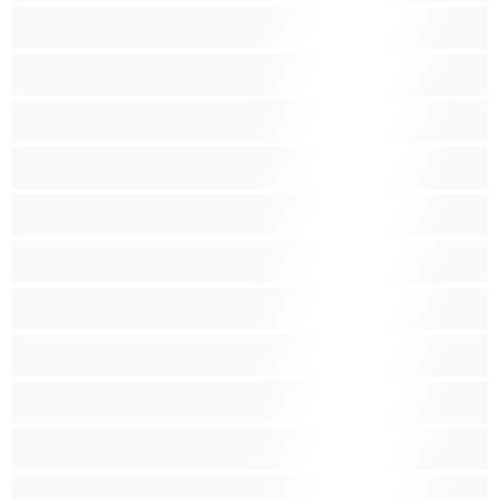
Nejlepší pro soukromý chat
Obrovské kozy
Oholené kundičky
Pornoherečky
Sexy kočky
Skupinový sex
Střední prsa
Stříkání
Svalnaté holky
Těhotné holky
Velká prsa