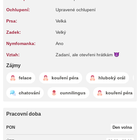
Ochlupení:
Upravené ochlupení
Prsa:
Velká
Zadek:
Velký
Nymfomanka:
Ano
Vztah:
Zadaní, ale otevřeni
hrátkám
Zájmy
felace
kouření péra
hluboký orál
chatování
cunnilingus
kouření péra
Pracovní doba
PON
Den volna