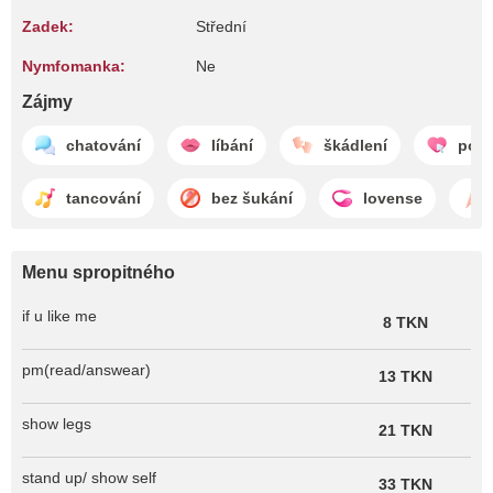
Zadek:
Střední
Nymfomanka:
Ne
Zájmy
chatování
líbání
škádlení
potě
tancování
bez šukání
lovense
Menu spropitného
if u like me
8 TKN
pm(read/answear)
13 TKN
show legs
21 TKN
stand up/ show self
33 TKN