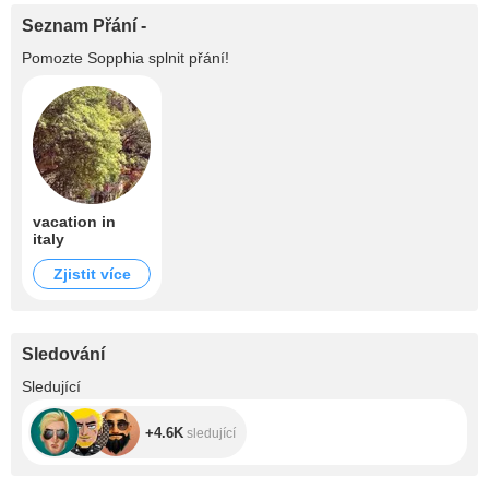
Seznam Přání -
Pomozte
Sopphia
splnit přání!
vacation in
italy
Zjistit více
Sledování
+4.6K
Sledující
+4.6K
sledující