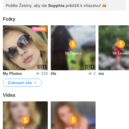
Pošlite Žetóny, aby ste
Sopphia
priblížili k
víťazstvu!
Fotky
ZDARMA
50 Žetonů
50 Žeton
1
3
328
2
My Photos
life
me
Zobrazit vše
Videa