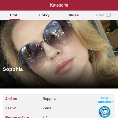
Kategorie
Sopphia
Profil
Fotky
Videa
Chat
Sopphia
Jméno:
Sopphia
Co je
FanBoost?
Jsem:
Žena
Rodné město:
), )