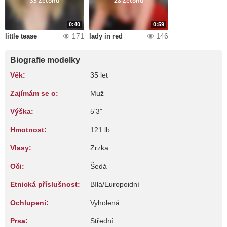
33 Žetonů
28 Žetonů
0:40
0:59
171
146
little tease
lady in red
Biografie modelky
Věk:
35 let
Zajímám se o:
Muž
Výška:
5'3"
Hmotnost:
121 lb
Vlasy:
Zrzka
Oči:
Šedá
Etnická příslušnost:
Bílá/Europoidní
Ochlupení:
Vyholená
Prsa:
Střední