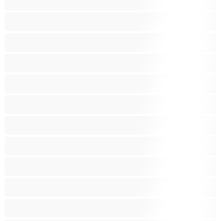
Kuřačky
Křehké
Latinskoamerické
Lesbičky
Malá prsa
Nejlepší pro soukromý chat
Obrovské kozy
Oholené kundičky
Pornoherečky
Sexy kočky