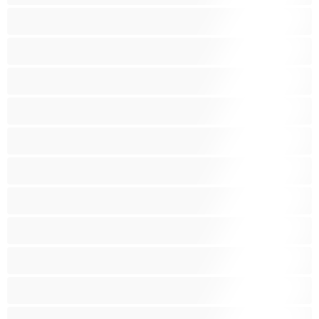
Baculky
BBW
Blond vlasy
Bondáž
Bílé holky
Chlupatá kundička
Fetiš
Hnědé vlasy
Hospodyňky
Hračky
Indky