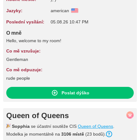
Jazyky:
american
Poslední vysílání:
05.08.26 10:47 PM
O mně
Hello, welcome to my room!
Co mě vzrušuje:
Gentleman
Co mě odpuzuje:
rude people
Poslat dýško
Queen of Queens
Sopphia
se účastní soutěže CIS
Queen of Queens
.
Modelka je momentálně na
3106 místě
(23 bodů).