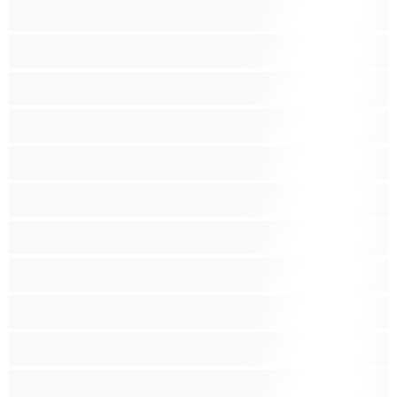
Skupinový sex
Střední prsa
Stříkání
Svalnaté holky
Těhotné holky
Velká prsa
Velké zadky
Vysokoškolačky
Zralé ženy
Zrzka
Čokoládové holky